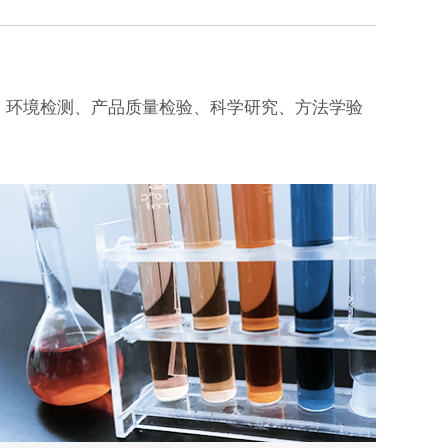
、环境检测、产品质量检验、科学研究、方法学验