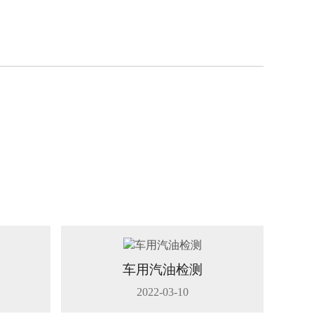
车用汽油检测
2022-03-10