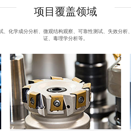
项目覆盖领域
试、化学成分分析、微观结构观察、可靠性测试、失效分析
证、毒理学分析等。