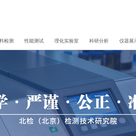
料检测
性能测试
理化实验室
科研分析
仪器展