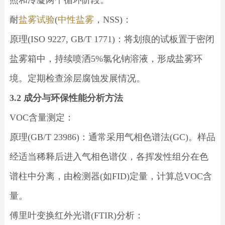
耐
盐雾试验
(
中性盐雾
，NSS)：
原理(ISO 9227, GB/T 1771)：将划痕的试板置于密闭
盐雾箱中，持续喷洒5%氯化钠溶液，形成盐雾环
境。定期检查涂层腐蚀发展情况。
3.2 成分与环保性能分析方法
VOC含量测定：
原理(GB/T 23986)：通常采用气相色谱法(GC)。样品
经适当稀释后进入气相色谱仪，各挥发性组分在色
谱柱中分离，由检测器(如FID)定量，计算总VOC含
量。
傅里叶变换红外光谱(FTIR)分析：