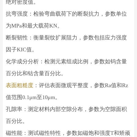
绝对密度值。
抗弯强度：检验弯曲载荷下的断裂抗力，参数单位
为MPa和最大载荷KN。
断裂韧性：衡量裂纹扩展阻力，参数包括应力强度
因子KIC值。
化学成分分析：检测元素组成比例，参数如钨含量
百分比和钴含量百分比。
表面粗糙度
：评估表面微观平整度，参数Ra值和Rz
值范围0.1μm至10μm。
孔隙率：测定材料内部空隙分布，参数为空隙面积
百分比。
磁性能：测试磁性特性，参数如磁饱和强度T和矫顽