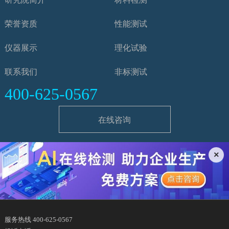
荣誉资质
性能测试
仪器展示
理化试验
联系我们
非标测试
400-625-0567
在线咨询
×
服务热线 400-625-0567