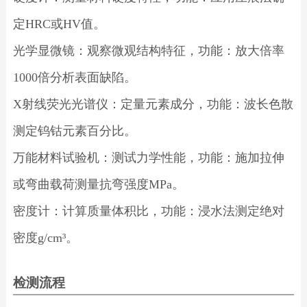
定HRC或HV值。
光学显微镜：观察微观结构特征，功能：放大倍率
1000倍分析表面缺陷。
X射线荧光光谱仪：定量元素成分，功能：波长色散
测定钨钴元素百分比。
万能材料试验机：测试力学性能，功能：施加拉伸
或弯曲载荷测量抗弯强度MPa。
密度计：计算质量体积比，功能：浸水法测定绝对
密度g/cm³。
检测流程