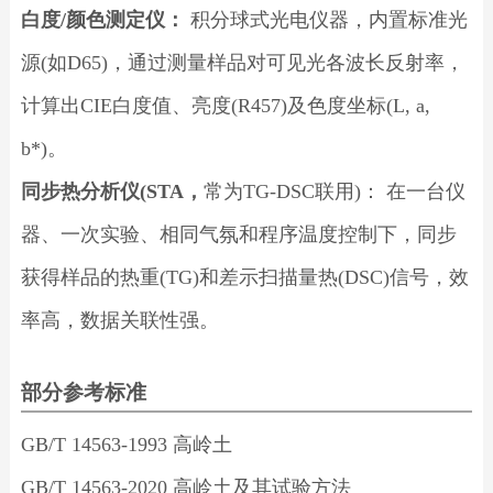
白度/颜色测定仪：
积分球式光电仪器，内置标准光
源(如D65)，通过测量样品对可见光各波长反射率，
计算出CIE白度值、亮度(R457)及色度坐标(L, a,
b*)。
同步热分析仪(STA，
常为TG-DSC联用)： 在一台仪
器、一次实验、相同气氛和程序温度控制下，同步
获得样品的热重(TG)和差示扫描量热(DSC)信号，效
率高，数据关联性强。
部分参考标准
GB/T 14563-1993 高岭土
GB/T 14563-2020 高岭土及其试验方法