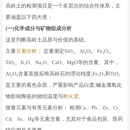
高岭土的检测项目是一个多层次的综合性体系，主
要涵盖以下四大类：
(一)化学成分与矿物组成分析
这是判断高岭土品质与价值的基础。
主量
元素分析
： 定量测定SiO₂、Al₂O₃、Fe₂O₃、
TiO₂、K₂O、Na₂O、CaO、MgO等的含量。其中，
Al₂O₃含量直接反映高岭石的理论纯度;Fe₂O₃和TiO₂
是主要的着色杂质，严重影响产品白度;碱金属氧化
物影响陶瓷的烧结温度与
耐火度
。
微量元素与有害元素分析： 检测Cu、Pb、Zn、Cr、
Cd、As、Hg等元素含量，尤其对于食品包装、医药