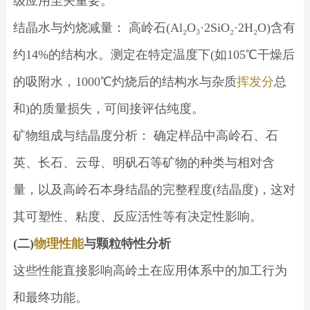
级应用至关重要。
结晶水与灼烧减量： 高岭石(Al₂O₃·2SiO₂·2H₂O)含有
约14%的结构水。测定在特定温度下(如105℃干燥后
的吸附水，1000℃灼烧后的结构水与杂质
挥发分
总
和)的质量损失，可间接评估纯度。
矿物组成与结晶度分析： 确定样品中高岭石、石
英、长石、云母、明矾石等矿物的种类与相对含
量，以及高岭石本身结晶的完整程度(结晶度)，这对
其可塑性、粘度、反应活性等有决定性影响。
(二)
物理性能
与颗粒特性分析
这些性能直接影响高岭土在应用体系中的加工行为
和最终功能。