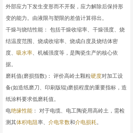
外部应力下发生变形而不开裂，应力解除后保持形
变的能力。由液限与塑限的差值计算得出。
干燥与烧结性能： 包括干燥收缩率、干燥强度、烧
结温度范围、烧成收缩率、烧成白度及烧结体密
度、
吸水率
、机械强度等，是陶瓷生产的核心依
据。
磨耗值(磨损指数)： 评价高岭土颗粒
硬度
对加工设
备(如造纸磨刀、印刷版辊)磨损程度的重要指标，造
纸涂料要求低磨耗值。
电
绝缘性能
： 对于电缆、电工陶瓷用高岭土，需检
测其
体积电阻
率、
介电常数
和
介电损耗
。