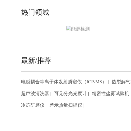
热门领域
能源检测
北检院为您提供包括传统能源、新能源、混合
最新/推荐
能源等领域的科研分析测试服务。
项目数量-9
电感耦合等离子体发射质谱仪（ICP-MS）
|
热裂解气
超声波清洗器
|
可见分光光度计
|
精密性盐雾试验机
冷冻研磨仪
|
差示热量扫描仪
|