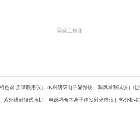
化工检测
北检院在化工检测领域，为客户提供包括化工
原料、化工助剂、化工产品等样品的分析测试
服务。
项目数量-208
相色谱-质谱联用仪
|
2K科研级电子显微镜
|
漏风量测试仪
|
电
|
紫外线耐候试验机
|
电感耦合等离子体发射光谱仪
|
热分析-