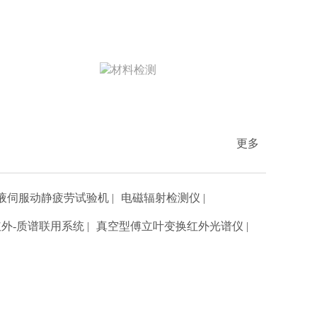
材料检测
北检院在材料检测领域，提供包括金属材料、
更多
高分子材料、纺织材料、建筑材料等样品的检
验测试服务，为企业新品开发、产品性能改
进、质量控制等方法给予技术和数据支持。
液伺服动静疲劳试验机
|
电磁辐射检测仪
|
项目数量-432
红外-质谱联用系统
|
真空型傅立叶变换红外光谱仪
|