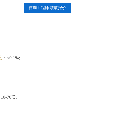
咨询工程师 获取报价
度
：<0.1%;
-70℃;