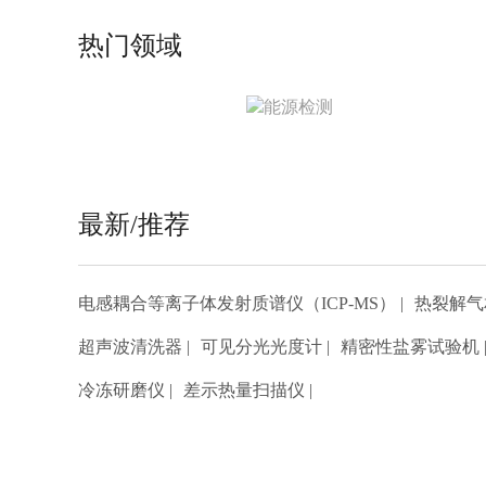
热门领域
能源检测
北检院为您提供包括传统能源、新能源、混合
最新/推荐
能源等领域的科研分析测试服务。
项目数量-9
电感耦合等离子体发射质谱仪（ICP-MS）
|
热裂解气
超声波清洗器
|
可见分光光度计
|
精密性盐雾试验机
冷冻研磨仪
|
差示热量扫描仪
|