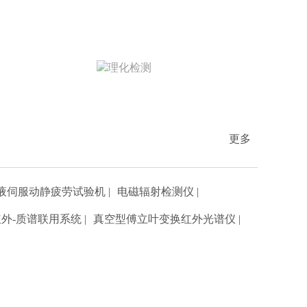
理化检测
北检院在样品的理化指标、化学成分的定性定
更多
量、产品质量检验等项目领域，为客户提供科
学严谨的数据支持。
项目数量-463
液伺服动静疲劳试验机
|
电磁辐射检测仪
|
红外-质谱联用系统
|
真空型傅立叶变换红外光谱仪
|