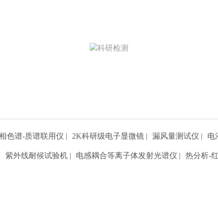
科研检测
北检院-科研检测中心，在多个科研领域都取得
了丰富的经验技术积累，能够为客户提供综合
性的分析测试服务。
项目数量-1902
相色谱-质谱联用仪
|
2K科研级电子显微镜
|
漏风量测试仪
|
电
|
紫外线耐候试验机
|
电感耦合等离子体发射光谱仪
|
热分析-