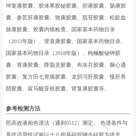
坤复康胶囊、胶体果胶铋胶囊、胆康胶囊、肠康胶
囊、参芪肝康胶囊、致康胶囊、肌苷胶囊、松龄血
脉康胶囊、胶囊内镜检查、国家基本药物目录
（2012年版）、肾衰康胶囊、国家基本药物目录、
国家基本药物目录（2018年版）、枸橼酸铋钾胶
囊、胃康胶囊、降脂灵胶囊、布洛芬胶囊、脑心通
胶囊、复方田七胃痛胶囊、龙胆泻肝胶囊、慢肝养
阴胶囊、富马酸亚铁胶囊、肾复康胶囊等。
参考检测方法
照高效液相色谱法（通则0512）测定。 色谱条件与
系统适用性试验以十八烷基硅烷键合硅胶为填充