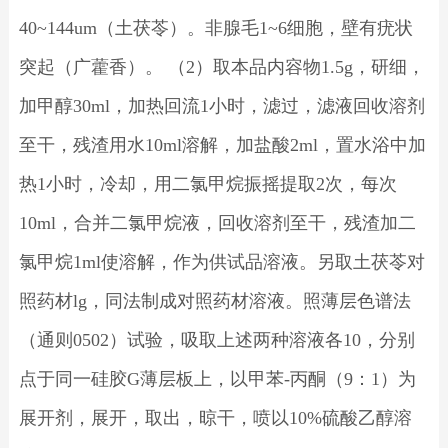
40~144um（土茯苓）。非腺毛1~6细胞，壁有疣状
突起（广藿香）。 （2）取本品内容物1.5g，研细，
加甲醇30ml，加热回流1小时，滤过，滤液回收溶剂
至干，残渣用水10ml溶解，加盐酸2ml，置水浴中加
热1小时，冷却，用二氯甲烷振摇提取2次，每次
10ml，合并二氯甲烷液，回收溶剂至干，残渣加二
氯甲烷1ml使溶解，作为供试品溶液。另取土茯苓对
照药材lg，同法制成对照药材溶液。照薄层色谱法
（通则0502）试验，吸取上述两种溶液各10，分别
点于同一硅胶G薄层板上，以甲苯-丙酮（9：1）为
展开剂，展开，取出，晾干，喷以10%硫酸乙醇溶