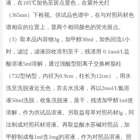
液，在105℃加热至斑点显色，在紫外光灯
（365nm）下检视。供试品色谱中，在与对照药材色
谱相应的位置上，显两个相同颜色的荧光斑点。
（3）取本品内容物3g，加甲醇30ml，加热回流1小
时，滤过，滤液回收溶剂至干，残渣用 0.1mol/L盐
酸溶液5ml溶解，通过强酸型阳离子交换树脂柱
（732型钠型，内径为0.9cm，柱长为12cm），用水
洗至洗脱液近无色，弃去水洗液，再以2mol/L氨溶
液50ml洗脱，收集洗脱液，蒸干，残渣加甲醇1ml使
溶解，作为供试品溶液。另取益母草对照药材lg，同
法制成对照药材溶液。再取盐酸水苏碱对照品，加
甲醇制成每1ml含1mg的溶液，作为对照品溶液。照