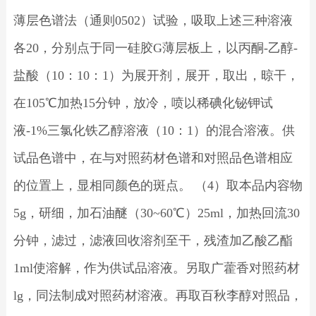
薄层色谱法（通则0502）试验，吸取上述三种溶液
各20，分别点于同一硅胶G薄层板上，以丙酮-乙醇-
盐酸（10：10：1）为展开剂，展开，取出，晾干，
在105℃加热15分钟，放冷，喷以稀碘化铋钾试
液-1%三氯化铁乙醇溶液（10：1）的混合溶液。供
试品色谱中，在与对照药材色谱和对照品色谱相应
的位置上，显相同颜色的斑点。 （4）取本品内容物
5g，研细，加石油醚（30~60℃）25ml，加热回流30
分钟，滤过，滤液回收溶剂至干，残渣加乙酸乙酯
1ml使溶解，作为供试品溶液。另取广藿香对照药材
lg，同法制成对照药材溶液。再取百秋李醇对照品，