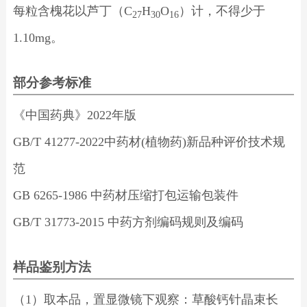
每粒含槐花以芦丁（C
H
O
）计，不得少于
27
30
16
1.10mg。
部分参考标准
《中国药典》2022年版
GB/T 41277-2022中药材(植物药)新品种评价技术规
范
GB 6265-1986 中药材压缩打包运输包装件
GB/T 31773-2015 中药方剂编码规则及编码
样品鉴别方法
（1）取本品，置显微镜下观察：草酸钙针晶束长